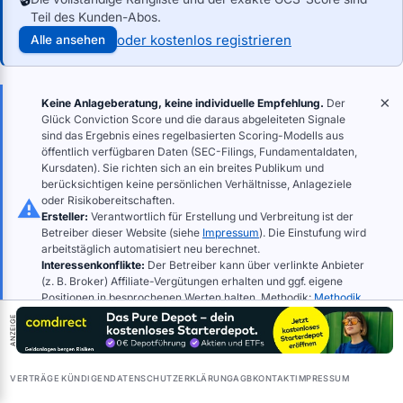
SIMON PROPERTY GROUP INC.
SPG
Teil des Kunden-Abos.
FIRST CITIZENS BANCSHARES INC /DE/
FCNCA
oder kostenlos registrieren
Alle ansehen
BOSTON SCIENTIFIC CORP
BSX
ENERGIZER HOLDINGS, INC.
ENR
×
Keine Anlageberatung, keine individuelle Empfehlung.
Der
REPUBLIC SERVICES, INC.
RSG
Glück Conviction Score und die daraus abgeleiteten Signale
Blackstone Inc.
BX
sind das Ergebnis eines regelbasierten Scoring-Modells aus
öffentlich verfügbaren Daten (SEC-Filings, Fundamentaldaten,
Installed Building Products, Inc.
IBP
Kursdaten). Sie richten sich an ein breites Publikum und
berücksichtigen keine persönlichen Verhältnisse, Anlageziele
Amrize Ltd
AMRZ
oder Risikobereitschaften.
Broadcom Inc.
AVGO
Ersteller:
Verantwortlich für Erstellung und Verbreitung ist der
Betreiber dieser Website (siehe
Impressum
). Die Einstufung wird
PFIZER INC
PFE
arbeitstäglich automatisiert neu berechnet.
FISERV INC
FISV
Interessenkonflikte:
Der Betreiber kann über verlinkte Anbieter
(z. B. Broker) Affiliate-Vergütungen erhalten und ggf. eigene
Elevance Health, Inc.
ELV
Positionen in besprochenen Werten halten. Methodik:
Methodik
und Datenquellen
.
Robinhood Markets, Inc.
HOOD
ANZEIGE
Liberty Latin America Ltd.
LILA
PAR TECHNOLOGY CORP
PAR
VERTRÄGE KÜNDIGEN
DATENSCHUTZERKLÄRUNG
AGB
KONTAKT
IMPRESSUM
ECOLAB INC.
ECL