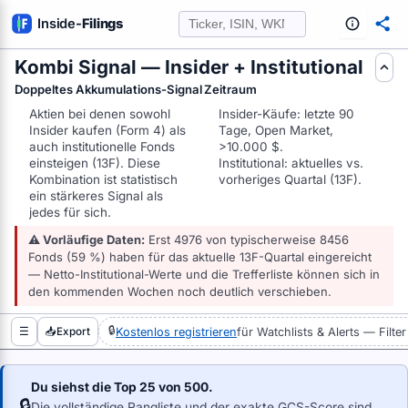
Inside
-
Filings
Kombi Signal — Insider + Institutional
FE AUS SEC-FILINGS AUSWERTEN
Doppeltes Akkumulations-Signal
Zeitraum
Aktien bei denen sowohl
Insider-Käufe: letzte 90
Insider kaufen (Form 4) als
Tage, Open Market,
auch institutionelle Fonds
>10.000 $.
einsteigen (13F). Diese
Institutional: aktuelles vs.
Kombination ist statistisch
vorheriges Quartal (13F).
ein stärkeres Signal als
jedes für sich.
⚠ Vorläufige Daten:
Erst 4976 von typischerweise 8456
Fonds (59 %) haben für das aktuelle 13F-Quartal eingereicht
— Netto-Institutional-Werte und die Trefferliste können sich in
den kommenden Wochen noch deutlich verschieben.
🔒
Kostenlos registrieren
für Watchlists & Alerts — Fil
☰
📥
Export
Aktie
Ticker
Insider
TAIWAN SEMICONDUCTOR MANUFACTURING CO LTD
TSM
Du siehst die Top 25 von 500.
🔒
Die vollständige Rangliste und der exakte GCS-Score sind