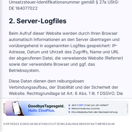
Umsatzsteuer-Identifikationsnummer gemäß § 27a UStG:
DE 184077022
2. Server-Logfiles
Beim Aufruf dieser Website werden durch Ihren Browser
automatisch Informationen an den Server übertragen und
vorübergehend in sogenannten Logfiles gespeichert: IP-
Adresse, Datum und Uhrzeit des Zugriffs, Name und URL
der abgerufenen Datei, die verweisende Website (Referrer)
sowie der verwendete Browser und ggf. das
Betriebssystem.
Diese Daten dienen dem reibungslosen
Verbindungsaufbau, der Stabilität und der Sicherheit der
Website. Rechtsgrundlage ist Art. 6 Abs. 1 lit. f DSGVO. Die
Logfiles werden regelmäßig gelöscht, sobald sie für diese
ANZEIGE
Zwecke nicht mehr benötigt werden.
3. Cookies
VERTRÄGE KÜNDIGEN
DATENSCHUTZERKLÄRUNG
AGB
KONTAKT
IMPRESSUM
Diese Website setzt ausschließlich Cookies ein, die