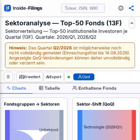
Inside
-
Filings
Sektoranalyse — Top-50 Fonds (13F)
FE AUS SEC-FILINGS AUSWERTEN
Sektorverteilung — Top-50 institutionelle Investoren je
Quartal (13F). Quartale: 2026/Q1, 2026/Q2
Hinweis:
Das Quartal
Q2/2026
ist möglicherweise noch
nicht vollständig gemeldet (Einreichungsfrist bis 14.08.2026).
Angezeigte QoQ-Veränderungen können daher unvollständig
oder verzerrt sein.
☰
Erweitert
📥
Export
🔥
Gast
Charts
Tabelle
Enthaltene Fonds
Fondsgruppen → Sektoren
Sektor-Shift (QoQ)