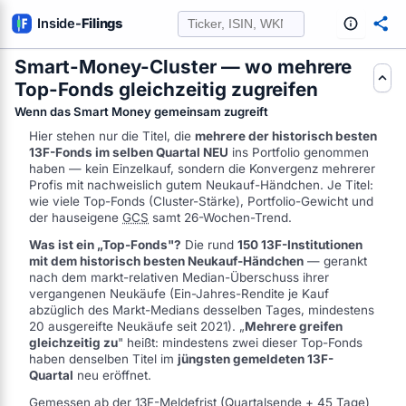
Inside
-
Filings
Smart-Money-Cluster — wo mehrere
Top-Fonds gleichzeitig zugreifen
FE AUS SEC-FILINGS AUSWERTEN
Wenn das Smart Money gemeinsam zugreift
Hier stehen nur die Titel, die
mehrere der historisch besten
13F-Fonds im selben Quartal NEU
ins Portfolio genommen
haben — kein Einzelkauf, sondern die Konvergenz mehrerer
Profis mit nachweislich gutem Neukauf-Händchen. Je Titel:
wie viele Top-Fonds (Cluster-Stärke), Portfolio-Gewicht und
der hauseigene
GCS
samt 26-Wochen-Trend.
Was ist ein „Top-Fonds"?
Die rund
150 13F-Institutionen
mit dem historisch besten Neukauf-Händchen
— gerankt
nach dem markt-relativen Median-Überschuss ihrer
vergangenen Neukäufe (Ein-Jahres-Rendite je Kauf
abzüglich des Markt-Medians desselben Tages, mindestens
20 ausgereifte Neukäufe seit 2021). „
Mehrere greifen
gleichzeitig zu
" heißt: mindestens zwei dieser Top-Fonds
haben denselben Titel im
jüngsten gemeldeten 13F-
Quartal
neu eröffnet.
Gemessen ab der 13F-Meldefrist (Quartalsende + 45 Tage)