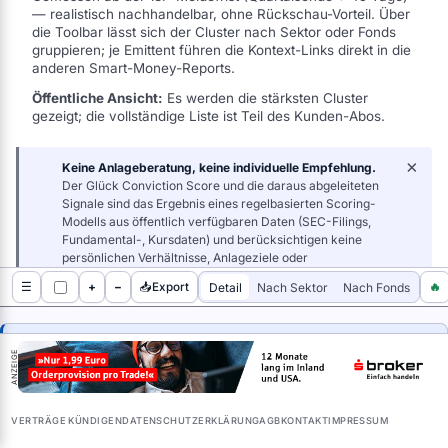
— realistisch nachhandelbar, ohne Rückschau-Vorteil. Über
die Toolbar lässt sich der Cluster nach Sektor oder Fonds
gruppieren; je Emittent führen die Kontext-Links direkt in die
anderen Smart-Money-Reports.
Öffentliche Ansicht:
Es werden die stärksten Cluster
gezeigt; die vollständige Liste ist Teil des Kunden-Abos.
×
Keine Anlageberatung, keine individuelle Empfehlung.
Der Glück Conviction Score und die daraus abgeleiteten
Signale sind das Ergebnis eines regelbasierten Scoring-
Modells aus öffentlich verfügbaren Daten (SEC-Filings,
Fundamental-, Kursdaten) und berücksichtigen keine
persönlichen Verhältnisse, Anlageziele oder
Risikobereitschaften.
Dargestellte Performance beruht
Detail
Nach Sektor
Nach Fonds
☰
+
−
📥
Export
🔥
auf Vergangenheitsdaten —
Vergangenheitsperformance ist kein zuverlässiger
Fonds (Track-Record)
Portf.-Gewicht %
Stimmkontroll
Indikator für zukünftige Wertentwicklung;
Kennzahlen
└─ Neukauf (jüngstes Quartal)
Du siehst die Top 25 von 154.
ohne Berücksichtigung von Steuern, unter Annahme der
ANZEIGE
O'Connor Financial Group LLC
0,13
🔒
konfigurierten Gebühren.
Die vollständige Rangliste und der exakte GCS-Score sind
Ersteller:
Verantwortlich für Erstellung und Verbreitung ist
PING CAPITAL MANAGEMENT, INC.
0,15
Teil des Kunden-Abos.
der Betreiber dieser Website (siehe
Impressum
). Die
Four Tree Island Advisory LLC
1,07
oder kostenlos registrieren
Alle ansehen
Einstufung wird arbeitstäglich automatisiert neu
VERTRÄGE KÜNDIGEN
DATENSCHUTZERKLÄRUNG
AGB
KONTAKT
IMPRESSUM
Empirical Capital Management, LLC
berechnet.
0,07