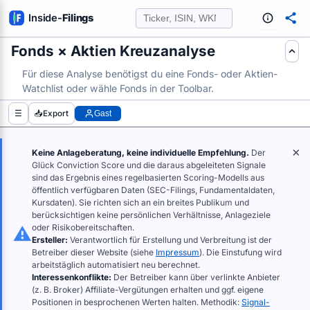
Inside
-
Filings
Fonds × Aktien Kreuzanalyse
FE AUS SEC-FILINGS AUSWERTEN
Für diese Analyse benötigst du eine Fonds- oder Aktien-
Watchlist oder wähle Fonds in der Toolbar.
☰
📥
Export
Gast
×
Keine Anlageberatung, keine individuelle Empfehlung.
Der
Glück Conviction Score und die daraus abgeleiteten Signale
sind das Ergebnis eines regelbasierten Scoring-Modells aus
öffentlich verfügbaren Daten (SEC-Filings, Fundamentaldaten,
Kursdaten). Sie richten sich an ein breites Publikum und
berücksichtigen keine persönlichen Verhältnisse, Anlageziele
oder Risikobereitschaften.
Ersteller:
Verantwortlich für Erstellung und Verbreitung ist der
Betreiber dieser Website (siehe
Impressum
). Die Einstufung wird
arbeitstäglich automatisiert neu berechnet.
Interessenkonflikte:
Der Betreiber kann über verlinkte Anbieter
(z. B. Broker) Affiliate-Vergütungen erhalten und ggf. eigene
Positionen in besprochenen Werten halten. Methodik:
Signal-