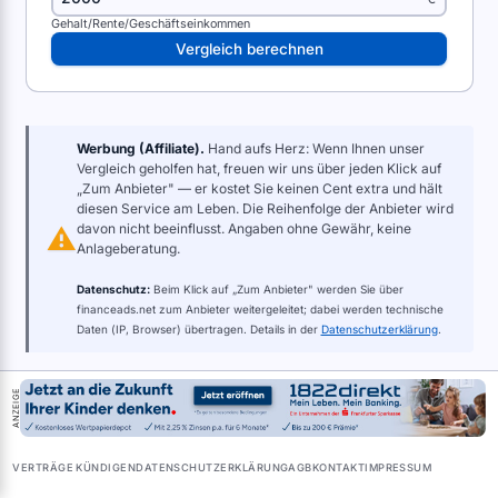
Gehalt/Rente/Geschäftseinkommen
Vergleich berechnen
Werbung (Affiliate).
Hand aufs Herz: Wenn Ihnen unser
Vergleich geholfen hat, freuen wir uns über jeden Klick auf
„Zum Anbieter" — er kostet Sie keinen Cent extra und hält
diesen Service am Leben. Die Reihenfolge der Anbieter wird
davon nicht beeinflusst. Angaben ohne Gewähr, keine
Anlageberatung.
Datenschutz:
Beim Klick auf „Zum Anbieter" werden Sie über
financeads.net zum Anbieter weitergeleitet; dabei werden technische
Daten (IP, Browser) übertragen. Details in der
Datenschutzerklärung
.
ANZEIGE — AFFILIATE-VERGLEICH (WERBUNG)
ANZEIGE
ANBIETER
KOSTEN/JAHR
PRÄMIE
DETAILS
AKTI
28,75 €
—
Zum
Details
▾
Girokonto
VERTRÄGE KÜNDIGEN
DATENSCHUTZERKLÄRUNG
AGB
KONTAKT
IMPRESSUM