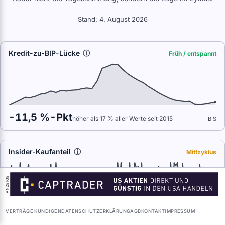
Stand: 4. August 2026
Kredit-zu-BIP-Lücke
ⓘ
Früh / entspannt
-11,5 %-Pkt
höher als 17 % aller Werte seit 2015
BIS
Insider-Kaufanteil
ⓘ
Mittzyklus
ANZEIGE
VERTRÄGE KÜNDIGEN
DATENSCHUTZERKLÄRUNG
AGB
KONTAKT
IMPRESSUM
0,13
höher als 46 % aller Werte seit 2016
SEC Form 4 (in-house)