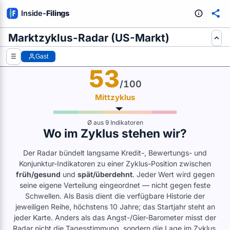
Inside
-
Filings
Marktzyklus-Radar (US-Markt)
E AUS SEC-FILINGS AUSWERTEN
☰
Gast
53
/100
Mittzyklus
Ø aus 9 Indikatoren
Wo im Zyklus stehen wir?
Der Radar bündelt langsame Kredit-, Bewertungs- und
Konjunktur-Indikatoren zu einer Zyklus-Position zwischen
früh/gesund
und
spät/überdehnt
. Jeder Wert wird gegen
seine eigene Verteilung eingeordnet — nicht gegen feste
Schwellen. Als Basis dient die verfügbare Historie der
jeweiligen Reihe, höchstens 10 Jahre; das Startjahr steht an
jeder Karte. Anders als das Angst-/Gier-Barometer misst der
Radar nicht die Tagesstimmung, sondern die Lage im Zyklus.