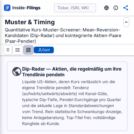
Inside
-
Filings
Muster & Timing
FE AUS SEC-FILINGS AUSWERTEN
Quantitative Kurs-Muster-Screener: Mean-Reversion-
Kandidaten (Dip-Radar) und kointegrierte Aktien-Paare
(Paar-Pendler)
☰
Gast
Dip-Radar — Aktien, die regelmäßig um ihre
Trendlinie pendeln
Liquide US-Aktien, deren Kurs verlässlich um die
eigene Trendlinie pendelt: Tendenz
(aufwärts/seitwärts/abwärts) mit Kanal-Güte,
typische Dip-Tiefe, Pendel-Durchgänge pro Quartal
und die aktuelle Lage in Standardabweichungen
vom Trend. Rein statistische Schwankungs-Anzeige,
keine Anlageberatung. Top-Titel frei; vollständige
Rangliste ab Kunde.